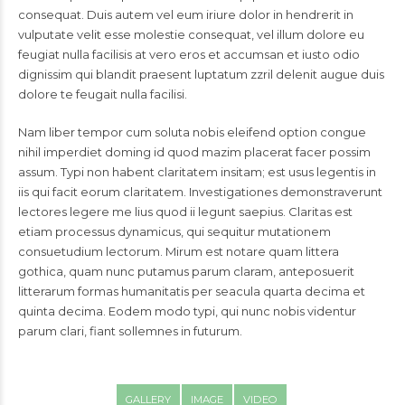
consequat. Duis autem vel eum iriure dolor in hendrerit in
vulputate velit esse molestie consequat, vel illum dolore eu
feugiat nulla facilisis at vero eros et accumsan et iusto odio
dignissim qui blandit praesent luptatum zzril delenit augue duis
dolore te feugait nulla facilisi.
Nam liber tempor cum soluta nobis eleifend option congue
nihil imperdiet doming id quod mazim placerat facer possim
assum. Typi non habent claritatem insitam; est usus legentis in
iis qui facit eorum claritatem. Investigationes demonstraverunt
lectores legere me lius quod ii legunt saepius. Claritas est
etiam processus dynamicus, qui sequitur mutationem
consuetudium lectorum. Mirum est notare quam littera
gothica, quam nunc putamus parum claram, anteposuerit
litterarum formas humanitatis per seacula quarta decima et
quinta decima. Eodem modo typi, qui nunc nobis videntur
parum clari, fiant sollemnes in futurum.
GALLERY
IMAGE
VIDEO