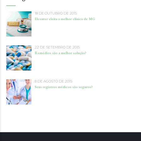
18 DE OUTUBRO DE 2015
Elcenter eleita a melhor clínica de MG
22 DE SETEMBRO DE 2015
Remédios são a melhor solução?
8 DE AGOSTO DE 2015
Seus registros médicos são seguros?